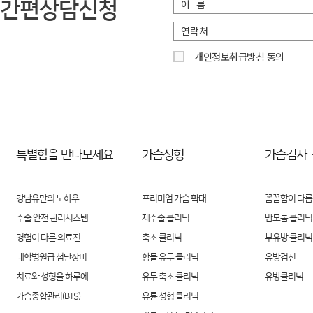
간편상담신청
개인정보취급방침 동의
특별함을 만나보세요
가슴성형
가슴검사
강남유만의 노하우
프리미엄 가슴 확대
꼼꼼함이 다릅
수술 안전 관리시스템
재수술 클리닉
맘모톰 클리닉
경험이 다른 의료진
축소 클리닉
부유방 클리닉
대학병원급 첨단장비
함몰 유두 클리닉
유방검진
치료와 성형을 하루에
유두 축소 클리닉
유방클리닉
가슴종합관리(BTS)
유륜 성형 클리닉