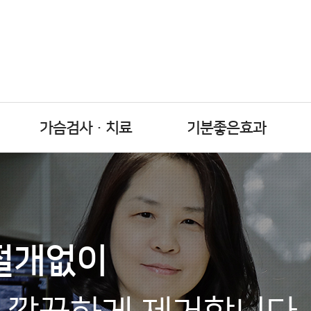
가슴검사ㆍ치료
기분좋은효과
 절개없이