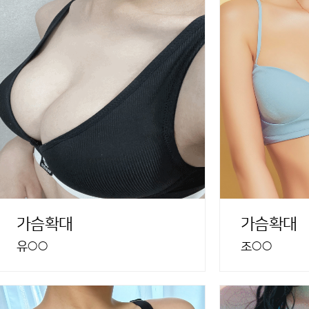
가슴확대
가슴확대
유○○
조○○