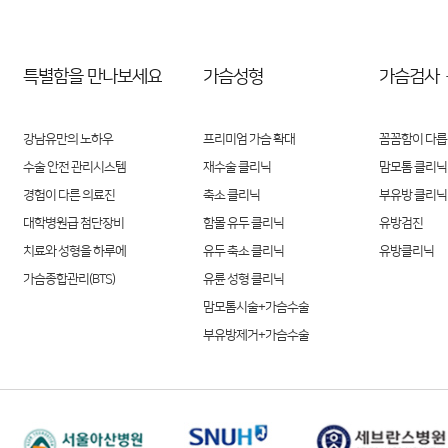
특별함을 만나보세요
가슴성형
가슴검사
강남유만의 노하우
프리미엄 가슴 확대
꼼꼼함이 다릅
수술 안전 관리시스템
재수술 클리닉
맘모톰 클리닉
경험이 다른 의료진
축소 클리닉
부유방 클리닉
대학병원급 첨단장비
함몰 유두 클리닉
유방검진
치료와 성형을 하루에
유두 축소 클리닉
유방클리닉
가슴종합관리(BTS)
유륜 성형 클리닉
맘모톰시술+가슴수술
부유방제거+가슴수술