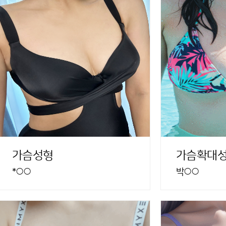
가슴성형
가슴확대
*○○
박○○